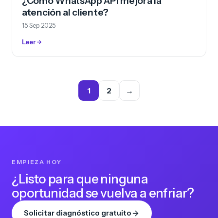
¿Cómo WhatsApp API mejora la
atención al cliente?
15 Sep 2025
Leer
1
2
→
EMPIEZA HOY
¿Listo para que ninguna
oportunidad se vuelva a enfriar?
Solicitar diagnóstico gratuito