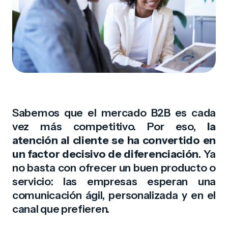
servicio.
Adlinker
Comunicados
Atribución y enlace de campañas
Novedades, anuncios y actualizaciones
importantes de la plataforma.
¿No sabes por dónde empezar?
Contratos
Te ayudamos a mapear tu operación y elegir el
Tus contratos activos y los términos acordados
servicio ideal.
con RaptorCX.
Solicitar demo
Documentación
Sabemos que el mercado B2B es cada
Actas, minutas y registros de entregas de tu
vez más competitivo. Por eso,
la
implementación.
atención al cliente se ha convertido en
un factor decisivo de diferenciación
. Ya
Como cliente RaptorCX tienes acceso
no basta con ofrecer un buen producto o
exclusivo.
servicio: las empresas esperan una
Inicia sesión o crea tu cuenta para explorar tus
comunicación ágil, personalizada y en el
herramientas y contenidos.
canal que prefieren.
Iniciar sesión
Crear cuenta