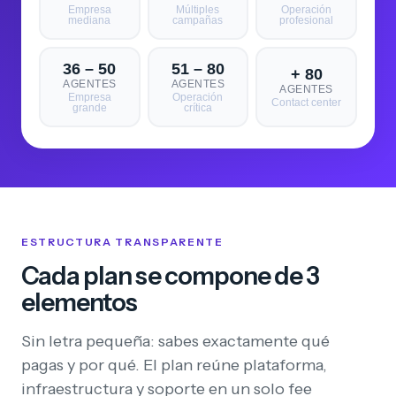
Empresa
Múltiples
Operación
mediana
campañas
profesional
36 – 50
51 – 80
+ 80
AGENTES
AGENTES
AGENTES
Empresa
Operación
Contact center
grande
crítica
ESTRUCTURA TRANSPARENTE
Cada plan se compone de 3
elementos
Sin letra pequeña: sabes exactamente qué
pagas y por qué. El plan reúne plataforma,
infraestructura y soporte en un solo fee