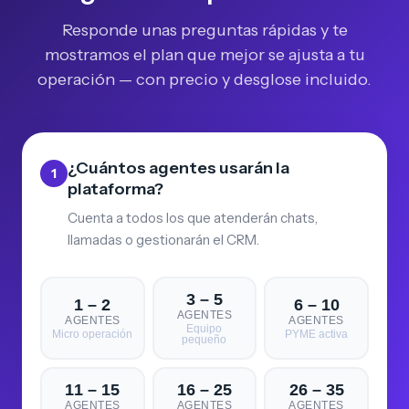
Responde unas preguntas rápidas y te
mostramos el plan que mejor se ajusta a tu
operación — con precio y desglose incluido.
¿Cuántos agentes usarán la
1
plataforma?
Cuenta a todos los que atenderán chats,
llamadas o gestionarán el CRM.
3 – 5
1 – 2
6 – 10
AGENTES
AGENTES
AGENTES
Equipo
Micro operación
PYME activa
pequeño
11 – 15
16 – 25
26 – 35
AGENTES
AGENTES
AGENTES